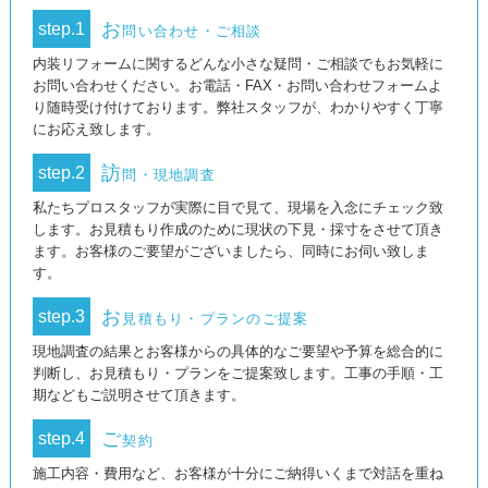
お
step.1
問い合わせ・ご相談
内装リフォームに関するどんな小さな疑問・ご相談でもお気軽に
お問い合わせください。お電話・FAX・お問い合わせフォームよ
り随時受け付けております。弊社スタッフが、わかりやすく丁寧
にお応え致します。
訪
step.2
問・現地調査
私たちプロスタッフが実際に目で見て、現場を入念にチェック致
します。お見積もり作成のために現状の下見・採寸をさせて頂き
ます。お客様のご要望がございましたら、同時にお伺い致しま
す。
お
step.3
見積もり・プランのご提案
現地調査の結果とお客様からの具体的なご要望や予算を総合的に
判断し、お見積もり・プランをご提案致します。工事の手順・工
期などもご説明させて頂きます。
ご
step.4
契約
施工内容・費用など、お客様が十分にご納得いくまで対話を重ね