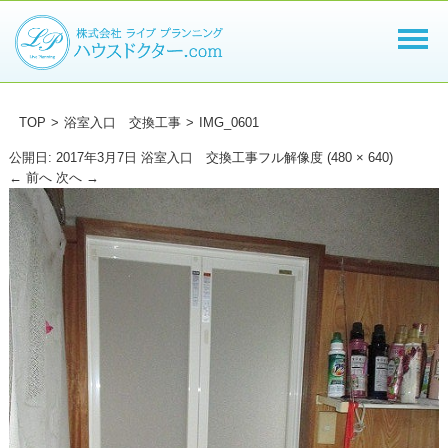
TOP
>
浴室入口 交換工事
>
IMG_0601
公開日:
2017年3月7日
浴室入口 交換工事
フル解像度 (480 × 640)
←
前へ
次へ
→