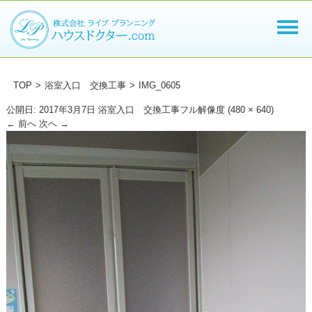
TOP
>
浴室入口 交換工事
>
IMG_0605
公開日:
2017年3月7日
浴室入口 交換工事
フル解像度 (480 × 640)
←
前へ
次へ
→